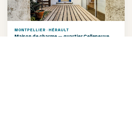
MONTPELLIER · HÉRAULT
Maison de charme — quartier Celleneuve
Maison de ville
6 pièces
118 m²
3 chambres
PRIX DE DÉPART
PRIX DE VENTE
→
280 000 €
360 000 €
19 offres reçues
· +29%
VENDU