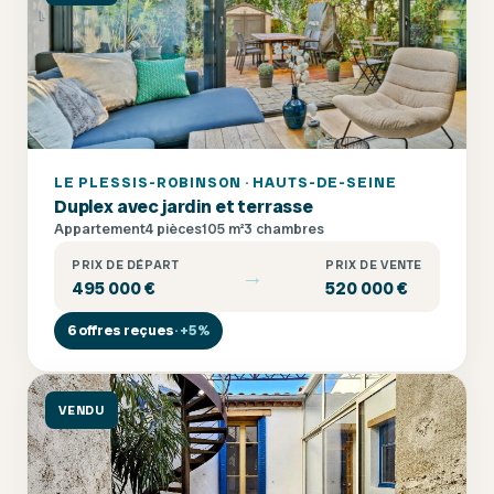
LE PLESSIS-ROBINSON · HAUTS-DE-SEINE
Duplex avec jardin et terrasse
Appartement
4 pièces
105 m²
3 chambres
PRIX DE DÉPART
PRIX DE VENTE
→
495 000 €
520 000 €
6 offres reçues
· +5%
VENDU