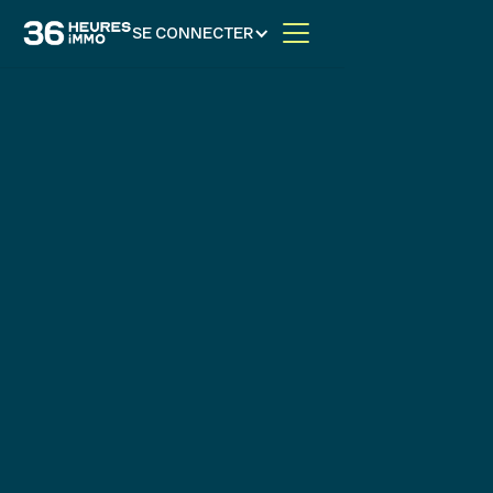
SE CONNECTER
Dynamisez vos
ventes. Générez plus
d'acquéreurs.
En Suède et en Norvège, +90% des transactions