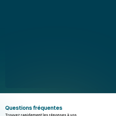
à 18h00
Adresse
29 rue d'Anjou
33000 Bordeaux
Contact
05 55 73 80 02
info@36heures.immo
Du lundi au vendredi de 08h30 à 12h30 et de 13h30
à 18h00
Questions fréquentes
Trouvez rapidement les réponses à vos