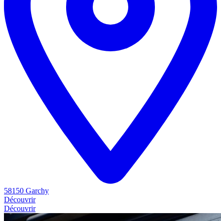
58150 Garchy
Découvrir
Découvrir