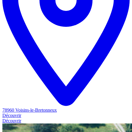
78960 Voisins-le-Bretonneux
Découvrir
Découvrir