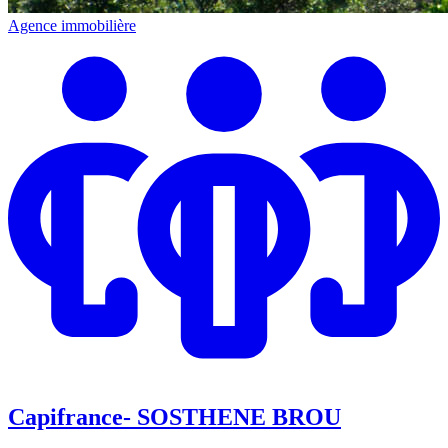
Agence immobilière
Capifrance- SOSTHENE BROU