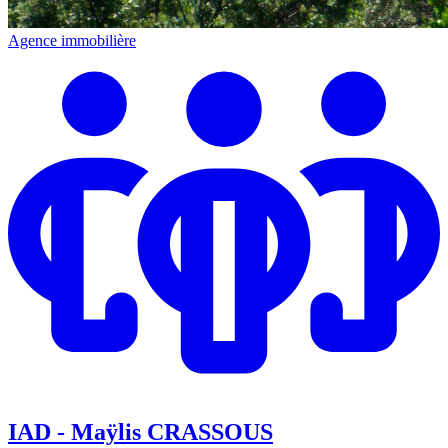
Agence immobilière
IAD - Maÿlis CRASSOUS