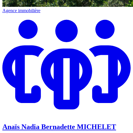
Agence immobilière
Anaïs Nadia Bernadette MICHELET