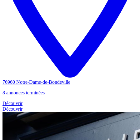
76960 Notre-Dame-de-Bondeville
8 annonces terminées
Découvrir
Découvrir