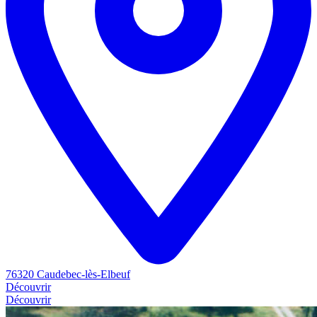
76320 Caudebec-lès-Elbeuf
Découvrir
Découvrir