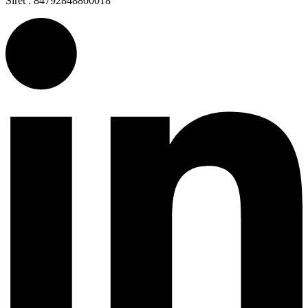
Siret : 84792848800018