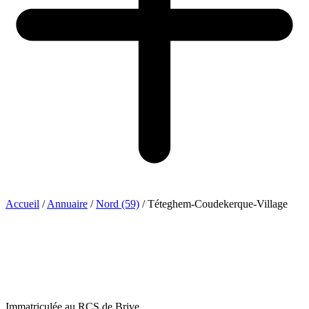
Accueil
/
Annuaire
/
Nord (59)
/
Téteghem-Coudekerque-Village
Immatriculée au RCS de Brive