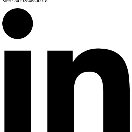
Siret : 84792848800018