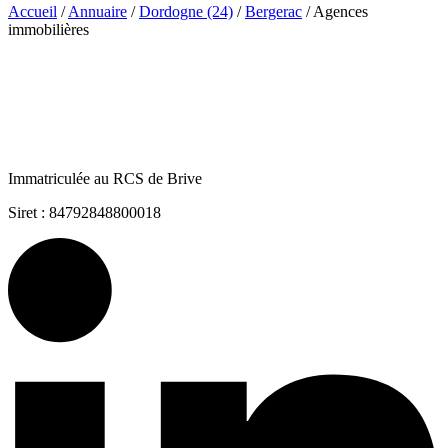
Accueil
/
Annuaire
/
Dordogne (24)
/
Bergerac
/
Agences
immobilières
Immatriculée au RCS de Brive
Siret : 84792848800018