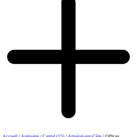
Accueil
/
Annuaire
/
Cantal (15)
/
Arpajon-sur-Cère
/
Offices