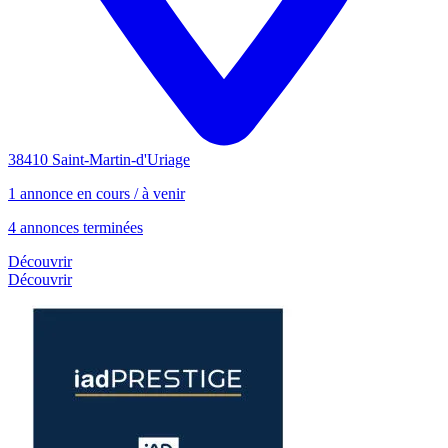
38410 Saint-Martin-d'Uriage
1 annonce en cours / à venir
4 annonces terminées
Découvrir
Découvrir