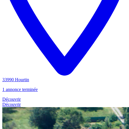
33990 Hourtin
1 annonce terminée
Découvrir
Découvrir