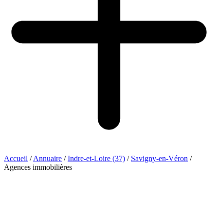
Accueil
/
Annuaire
/
Indre-et-Loire (37)
/
Savigny-en-Véron
/
Agences immobilières