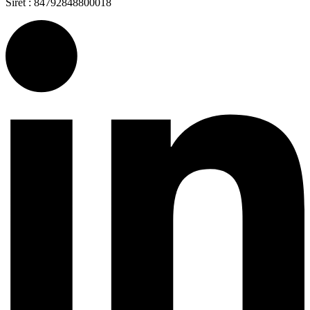
Siret : 84792848800018