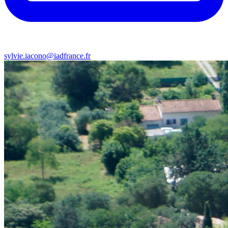
sylvie.iacono@iadfrance.fr