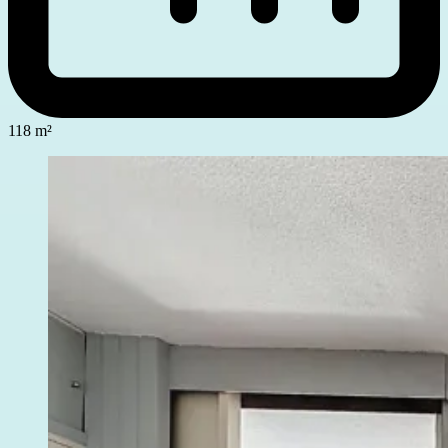
118 m²