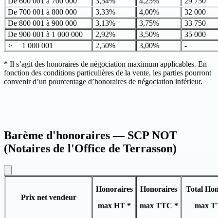
De 600 001 à 700 000
3,54%
4,25%
29 750
De 700 001 à 800 000
3,33%
4,00%
32 000
De 800 001 à 900 000
3,13%
3,75%
33 750
De 900 001 à 1 000 000
2,92%
3,50%
35 000
> 1 000 001
2,50%
3,00%
-
* Il s’agit des honoraires de négociation maximum applicables. En
fonction des conditions particulières de la vente, les parties pourront
convenir d’un pourcentage d’honoraires de négociation inférieur.
Barème d'honoraires — SCP NOT
(Notaires de l'Office de Terrasson)
Honoraires
Honoraires
Total Hon
Prix net vendeur
max HT *
max TTC *
max T