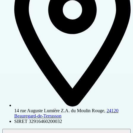
14 rue Auguste Lumière Z.A. du Moulin Rouge,
24120
Beauregard-de-Terrasson
SIRET
32916460200032