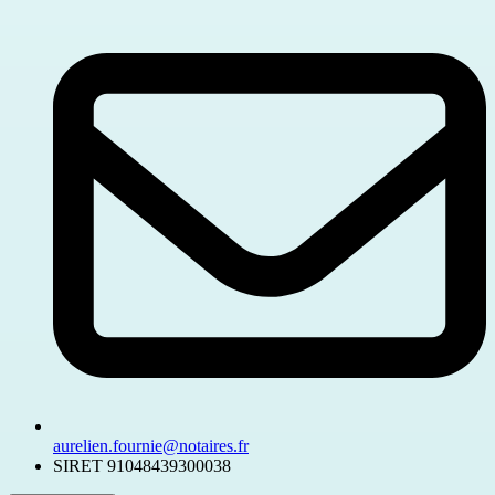
aurelien.fournie@notaires.fr
SIRET
91048439300038