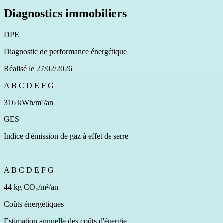
Diagnostics immobiliers
DPE
Diagnostic de performance énergétique
Réalisé le 27/02/2026
A
B
C
D
E
F
G
316 kWh/m²/an
GES
Indice d'émission de gaz à effet de serre
A
B
C
D
E
F
G
44 kg CO₂/m²/an
Coûts énergétiques
Estimation annuelle des coûts d'énergie