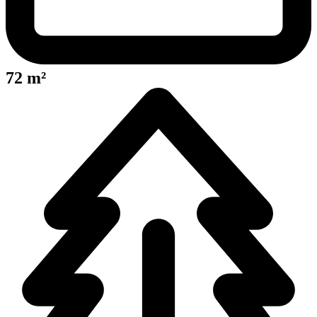
72 m²