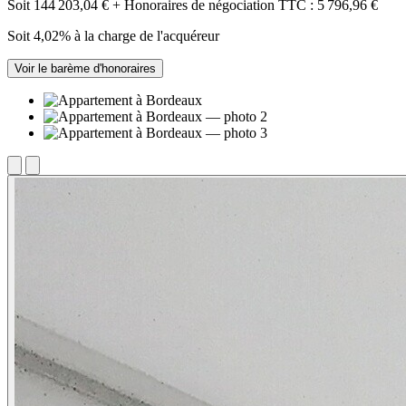
Soit 144 203,04 € + Honoraires de négociation TTC : 5 796,96 €
Soit 4,02% à la charge de l'acquéreur
Voir le barème d'honoraires