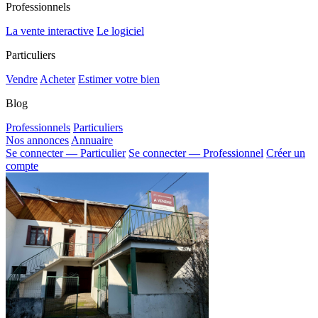
Professionnels
La vente interactive
Le logiciel
Particuliers
Vendre
Acheter
Estimer votre bien
Blog
Professionnels
Particuliers
Nos annonces
Annuaire
Se connecter — Particulier
Se connecter — Professionnel
Créer un
compte