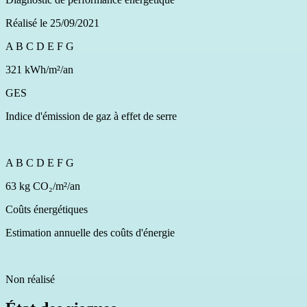
Réalisé le 25/09/2021
A
B
C
D
E
F
G
321 kWh/m²/an
GES
Indice d'émission de gaz à effet de serre
A
B
C
D
E
F
G
63 kg CO₂/m²/an
Coûts énergétiques
Estimation annuelle des coûts d'énergie
Non réalisé