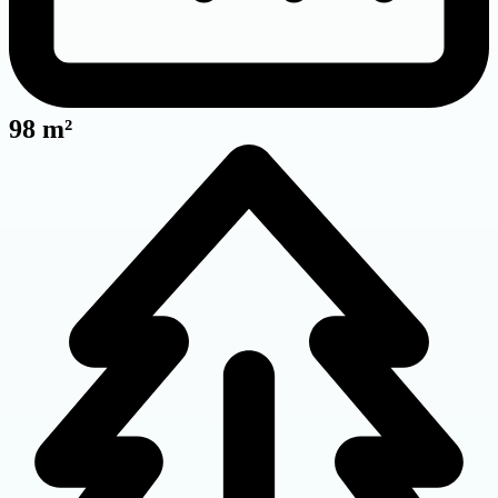
98 m²