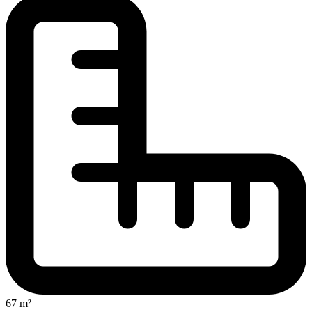
67 m²