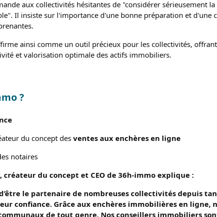
de aux collectivités hésitantes de "considérer sérieusement la
e". Il insiste sur l'importance d'une bonne préparation et d'une
 prenantes.
ffirme ainsi comme un outil précieux pour les collectivités, offran
vité et valorisation optimale des actifs immobiliers.
mmo ?
ence
éateur du concept des
ventes aux enchères en ligne
des notaires
, créateur du concept et CEO de 36h-immo explique :
d’être le partenaire de nombreuses collectivités depuis tan
leur confiance. Grâce aux enchères immobilières en ligne,
communaux de tout genre. Nos conseillers immobiliers sont