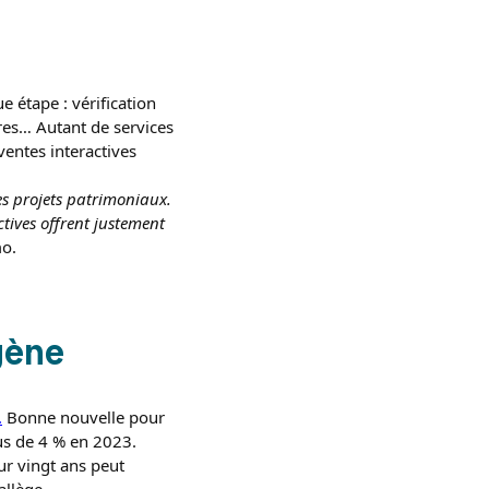
e étape : vérification
ères… Autant de services
ventes interactives
es projets patrimoniaux.
actives offrent justement
mo.
gène
.
Bonne nouvelle pour
lus de 4 % en 2023.
r vingt ans peut
allège