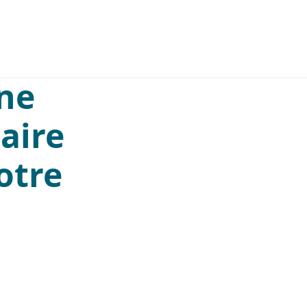
S
NOS ANNONCES
ANNUAIRE
BLOG
SE CONNECTER
une
aire
otre