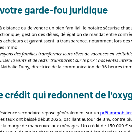
 votre garde-fou juridique
 à distance ou de vendre un bien familial, le notaire sécurise chaqu
lectronique, gestion des délais, délégation de mandat entre confr
des acheteurs et garantissent la transparence, notamment lors des 
res immo.
oyons des familles transformer leurs rêves de vacances en véritabl
uriser la vente et de rester transparent sur le prix : nos ventes inter
 Nathalie Duny, directrice de la communication de 36 heures im
e crédit qui redonnent de l’oxy
résidence secondaire repose généralement sur un
prêt immobilier
 les taux ont baissé début 2025, oscillant autour de 3 %, contre p
de la marge de manœuvre aux ménages. Un crédit de 150 000 € su
de 100 € de moins chaque mois par rapport à l’an dernier, ce qui 