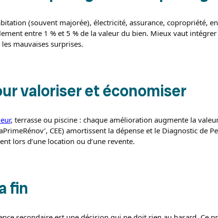
bitation (souvent majorée), électricité, assurance, copropriété, ent
lement entre 1 % et 5 % de la valeur du bien. Mieux vaut intégrer
 les mauvaises surprises.
ur valoriser et économiser
eur
, terrasse ou piscine : chaque amélioration augmente la valeur
aPrimeRénov’, CEE) amortissent la dépense et le Diagnostic de 
ent lors d’une location ou d’une revente.
a fin
ence secondaire est une décision qui ne doit rien au hasard. Ce pro