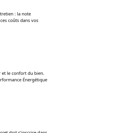
retien : la note
 ces coûts dans vos
 et le confort du bien.
Performance Énergétique
jet doit s’inscrire dans