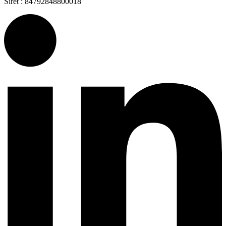
Siret : 84792848800018